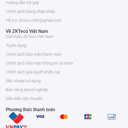
Hướng dẫn trả góp
hữu ích, miễn phí kèm báo giá. Với đội ngũ CSKH và kỹ thuật nhiều
kinh nghiệm hỗ trợ.
Chính sách hàng nhập khẩu
Hỗ trợ: zkteco.cskh@gmail.com
Về ZKTeco Việt Nam
Giới thiệu ZKTeco Việt Nam
Tuyển dụng
Chính sách bảo mật thanh toán
Chính sách bảo mật thông tin cá nhân
Chính sách giải quyết khiếu nại
Điều khoản sử dụng
Bán hàng doanh nghiệp
Điều kiện vận chuyển
Phương thức thanh toán