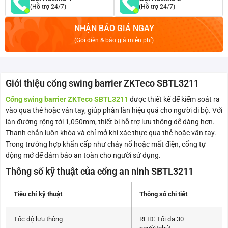
(Hỗ trợ 24/7)
(Hỗ trợ 24/7)
NHẬN BÁO GIÁ NGAY
(Gọi điện & báo giá miễn phí)
Giới thiệu cổng swing barrier ZKTeco SBTL3211
Cổng swing barrier ZKTeco SBTL3211
được thiết kế để kiểm soát ra
vào qua thẻ hoặc vân tay, giúp phân làn hiệu quả cho người đi bộ. Với
làn đường rộng tới 1,050mm, thiết bị hỗ trợ lưu thông dễ dàng hơn.
Thanh chắn luôn khóa và chỉ mở khi xác thực qua thẻ hoặc vân tay.
Trong trường hợp khẩn cấp như cháy nổ hoặc mất điện, cổng tự
động mở để đảm bảo an toàn cho người sử dụng.
Thông số kỹ thuật của cổng an ninh SBTL3211
Tiêu chí kỹ thuật
Thông số chi tiết
Tốc độ lưu thông
RFID: Tối đa 30