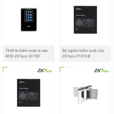
Trọng lượng
66 kg
Trọng lượng với bao bì
98 kg
Chế độ khẩn cấp
Có
Chất liệu thân vỏ
Thép không gỉ SUS304
Thiết bị kiểm soát ra vào
Bộ nguồn kiểm soát cửa
Chất liệu rào cản
Thép không gỉ SUS304
RFID ZKTeco SC700
ZKTeco P1210-B
Chuyển động rào cản
Xoay
Tính năng nổi bật của cổng swing barrier SBTL3211
Dưới đây là 7 tính năng nổi bật của sản phẩm
SBTL3211
:
Chất liệu thép không gỉ đảm bảo độ bền cao, thích hợp sử
dụng cả trong nhà và ngoài trời.
Màn hình LCD hiển thị trạng thái hoạt động rõ ràng, dễ dàng
thao tác.