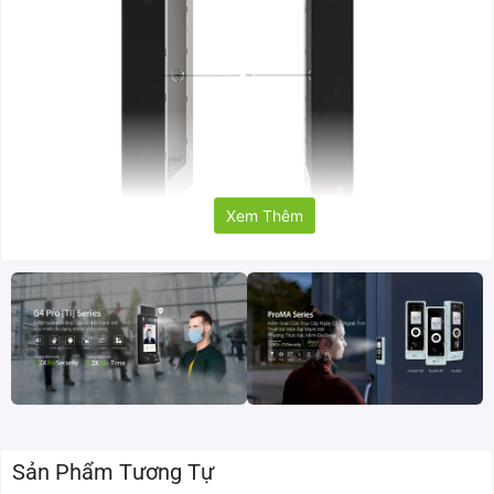
Xem Thêm
Tính năng nổi bật cổng swing barrier SBTL5000
Thân máy được làm bằng thép không gỉ đảm bảo độ bên cao.
Hoạt động êm ái, giảm thiểu tiếng ồn, mang lại trải nghiệm
thoải mái
Hỗ trợ đầu đọc RFID và/hoặc vân tay, cho phép xác thực
người dùng nhanh chóng và chính xác.
Sản Phẩm Tương Tự
Thiết kế hợp lý giúp việc nhận dạng thẻ hoặc vân tay trở nên