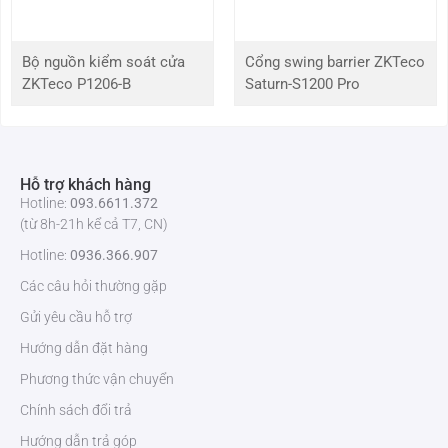
Vân tay
Tối đa 25 lần / minute
Bộ nguồn kiểm soát cửa
Cổng swing barrier ZKTeco
Độ rộng làn (mm)
650
ZKTeco P1206-B
Saturn-S1200 Pro
Chân đế (mm*mm)
1400*1010
Kích thước
L=1400, W=180, H=1000
Hỗ trợ khách hàng
Hotline:
093.6611.372
Kích thước phủ bì (mm)
L=1500, W=260, H=1100 (2pcs)
(từ 8h-21h kể cả T7, CN)
Hotline:
0936.366.907
Trọng lượng tịnh (kg)
120
Các câu hỏi thường gặp
Gửi yêu cầu hỗ trợ
Trọng lượng phủ bì (kg)
150
Hướng dẫn đặt hàng
Vật liệu thân
Thép không gỉ SUS304
Phương thức vận chuyển
Chính sách đổi trả
Vật liệu nắp
Kính cường lực
Hướng dẫn trả góp