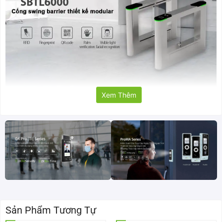
Xem Thêm
Tổng quan về cổng swing barrier ZKTeco SBTL6000
Thông số kỹ thuật của cổng swing barrier SBTL6000
Mã sản phẩm
SBTL6000
Yêu Cầu Điện Năng
AC 100V đến 120V / 200 ~ 240V, 50 /
60Hz
Nhiệt Độ Hoạt Động
-28°C đến 60°C
Sản Phẩm Tương Tự