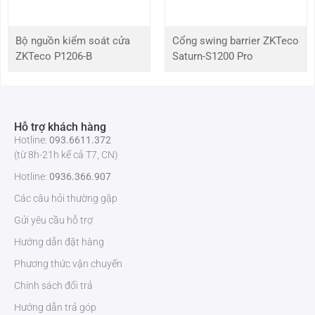
Chuyển Động Thanh
Quay quanh trục
Chắn
Bộ nguồn kiểm soát cửa
Cổng swing barrier ZKTeco
ZKTeco P1206-B
Saturn-S1200 Pro
Chế Độ Khẩn Cấp
Hỗ trợ
Bảo Hành
1 năm
Hỗ trợ khách hàng
Trọng Lượng Đóng Gói
150 kg
Hotline:
093.6611.372
(kg)
(từ 8h-21h kể cả T7, CN)
Tính năng nổi bật của cổng swing barrier SBTL6000
Hotline:
0936.366.907
Các câu hỏi thường gặp
Thiết kế mô-đun, cho phép chuyển đổi nhanh chóng giữa các
loại đầu đọc khác nhau.
Gửi yêu cầu hỗ trợ
Hỗ trợ đa dạng phương pháp xác minh RFID, vân tay, QR-Code,
Hướng dẫn đặt hàng
lòng bàn tay và nhận diện khuôn mặt.
Sử dụng động cơ servo thông minh cho tốc độ mở nhanh hơn
Phương thức vận chuyển
và giảm thiểu tiếng ồn
Chính sách đổi trả
Trang bị 6 cặp cảm biến hồng ngoại thông minh phát hiện
Hướng dẫn trả góp
quyền truy cập trái phép