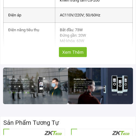
khiển trung tâm C3-200
Điện áp
AC110V/220V; 50/60Hz
Điện năng tiêu thụ
Bắt đầu: 73W
Đứng gần: 20W
Mở khóa: 63W
Xem Thêm
Nhiệt độ làm việc
-28°C – 60°C
Môi trường làm việc
Trong nhà hoặc ngoài trời trong điều
kiện có mái che
Tốc độ
RFID: 30 người/phút
Vân tay: 25 người/phút
Tay xoay
505mm
Sản Phẩm Tương Tự
Kích thước (Dài * Rộng
1110 * 280 * 987 (mm)
* Cao)