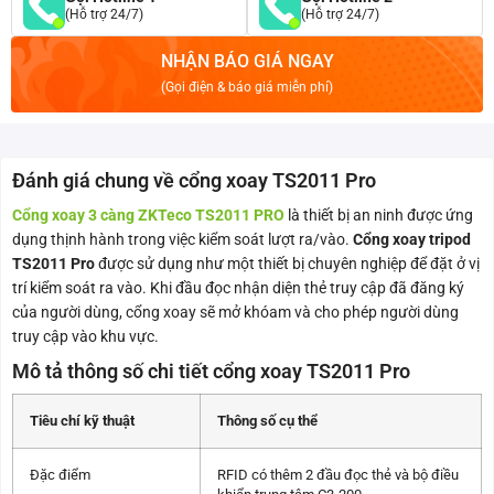
(Hỗ trợ 24/7)
(Hỗ trợ 24/7)
NHẬN BÁO GIÁ NGAY
(Gọi điện & báo giá miễn phí)
Đánh giá chung về cổng xoay TS2011 Pro
Cổng xoay 3 càng ZKTeco TS2011 PRO
là thiết bị an ninh được ứng
dụng thịnh hành trong việc kiểm soát lượt ra/vào.
Cổng xoay tripod
TS2011 Pro
được sử dụng như một thiết bị chuyên nghiệp để đặt ở vị
trí kiểm soát ra vào. Khi đầu đọc nhận diện thẻ truy cập đã đăng ký
của người dùng, cổng xoay sẽ mở khóam và cho phép người dùng
truy cập vào khu vực.
Mô tả thông số chi tiết cổng xoay TS2011 Pro
Tiêu chí kỹ thuật
Thông số cụ thể
Đặc điểm
RFID có thêm 2 đầu đọc thẻ và bộ điều