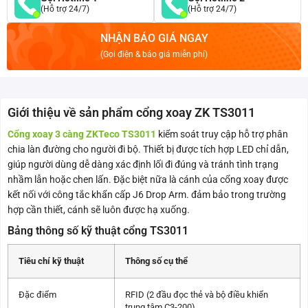
(Hỗ trợ 24/7)
(Hỗ trợ 24/7)
NHẬN BÁO GIÁ NGAY
(Gọi điện & báo giá miễn phí)
Giới thiệu về sản phẩm cổng xoay ZK TS3011
Cổng xoay 3 càng ZKTeco TS3011
kiểm soát truy cập hỗ trợ phân
chia làn đường cho người đi bộ. Thiết bị được tích hợp LED chỉ dẫn,
giúp người dùng dễ dàng xác định lối đi đúng và tránh tình trạng
nhầm lẫn hoặc chen lấn. Đặc biệt nữa là cánh của cổng xoay được
kết nối với công tắc khẩn cấp J6 Drop Arm. đảm bảo trong trường
hợp cần thiết, cánh sẽ luôn được hạ xuống.
Bảng thông số kỹ thuật cổng TS3011
Tiêu chí kỹ thuật
Thông số cụ thể
Đặc điểm
RFID (2 đầu đọc thẻ và bộ điều khiển
trung tâm C3-200)