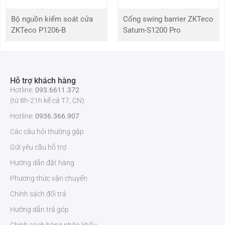
Tự động gập cánh tay: Tự động ngừng hoạt động khi có sự cố
Bộ nguồn kiểm soát cửa
Cổng swing barrier ZKTeco
(báo cháy, mất điện) có kèm báo động.
ZKTeco P1206-B
Saturn-S1200 Pro
Ngăn chặn xâm nhập trái phép: Cánh tay chịu lực tới 80kg
giúp ngăn chặn người truy cập trái phép.
Biểu đồ đèn LED: Model
TS3011
trang bị hệ thống đèn LED chỉ
hướng.
Hỗ trợ khách hàng
Nếu có nhu cầu mua
cổng xoay TS3011
hoặc các sản phẩm kiểm
Hotline:
093.6611.372
soát an ninh khác, hãy liên hệ ngay tới
ZKTeco Việt Nam
qua số
(từ 8h-21h kể cả T7, CN)
Hotline 093.6611.372 để được báo giá nhanh chóng.
Hotline:
0936.366.907
Các câu hỏi thường gặp
Gửi yêu cầu hỗ trợ
Hướng dẫn đặt hàng
Phương thức vận chuyển
Chính sách đổi trả
Hướng dẫn trả góp