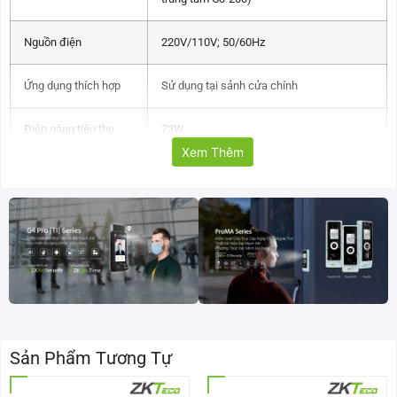
Nguồn điện
220V/110V; 50/60Hz
Ứng dụng thích hợp
Sử dụng tại sảnh cửa chính
Điện năng tiêu thụ
73W
Xem Thêm
Nhiệt độ làm việc
-28ºC đến 60ºC
Độ ẩm
5% – 85%
Trọng lượng
46kg
Kích thước (Dài *
940 * 260 * 980 (mm)
Rộng * Cao)
Sản Phẩm Tương Tự
Lưu lượng qua lại
25 – 48 người/phút