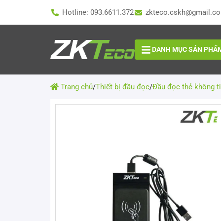
Hotline: 093.6611.372
zkteco.cskh@gmail.c
DANH MỤC SẢN PHẨ
Trang chủ
/
Thiết bị đầu đọc
/
Đầu đọc thẻ không t