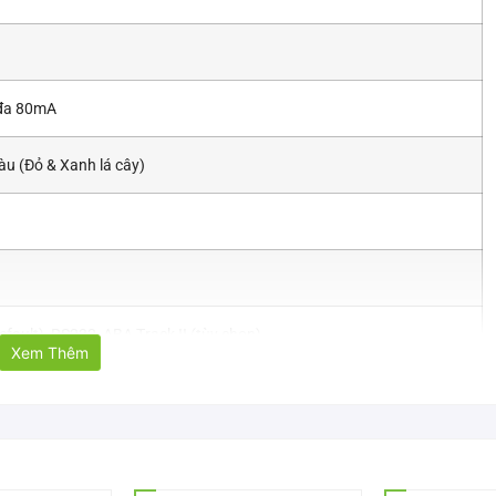
 đa 80mA
u (Đỏ & Xanh lá cây)
fault), RS232, ABA Track II (tùy chọn)
Xem Thêm