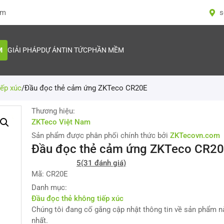
om
s
M
GIẢI PHÁP
DỰ ÁN
TIN TỨC
PHẦN MỀM
iếp xúc
/
Đầu đọc thẻ cảm ứng ZKTeco CR20E
Thương hiệu:
ZKTeco Việt Nam
Sản phẩm được phân phối chính thức bởi
ZKTecovn.com
Đầu đọc thẻ cảm ứng ZKTeco CR2
5
(31 đánh giá)
Mã: CR20E
Danh mục:
Đầu đọc thẻ không tiếp xúc
Chúng tôi đang cố gắng cập nhật thông tin về sản phẩm 
nhất.