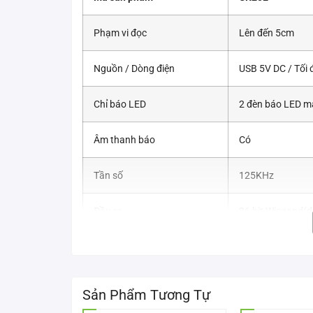
Phạm vi đọc
Lên đến 5cm
Nguồn / Dòng điện
USB 5V DC / Tối
Chỉ báo LED
2 đèn báo LED mà
Âm thanh báo
Có
Tần số
125KHz
Đầu ra
26 bit Wiegand(de
Nhiệt độ hoạt động
-10º đến +70º
Độ ẩm hoạt động
10% đến 90%
Sản Phẩm Tương Tự