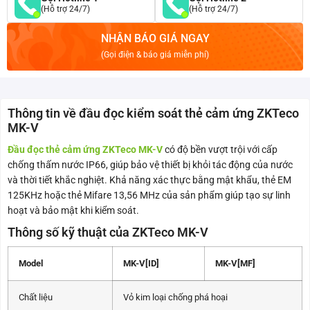
(Hỗ trợ 24/7)
(Hỗ trợ 24/7)
NHẬN BÁO GIÁ NGAY
(Gọi điện & báo giá miễn phí)
Thông tin về đầu đọc kiểm soát thẻ cảm ứng ZKTeco
MK-V
Đầu đọc thẻ cảm ứng ZKTeco MK-V
có độ bền vượt trội với cấp
chống thấm nước IP66, giúp bảo vệ thiết bị khỏi tác động của nước
và thời tiết khắc nghiệt. Khả năng xác thực bằng mật khẩu, thẻ EM
125KHz hoặc thẻ Mifare 13,56 MHz của sản phẩm giúp tạo sự linh
hoạt và bảo mật khi kiểm soát.
Thông số kỹ thuật của ZKTeco MK-V
Model
MK-V[ID]
MK-V[MF]
Chất liệu
Vỏ kim loại chống phá hoại