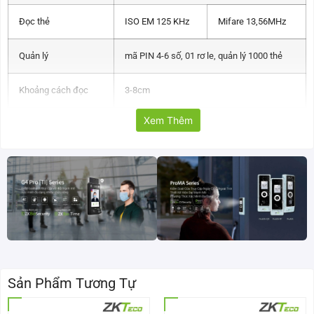
Đọc thẻ
ISO EM 125 KHz
Mifare 13,56MHz
Quản lý
mã PIN 4-6 số, 01 rơ le, quản lý 1000 thẻ
Khoảng cách đọc
3-8cm
Xem Thêm
Bàn phím
có đèn nền
Nguồn
9~18V
Nhiệt độ hoạt động:
-20 ° C ~ +60 ° C
Độ ẩm hoạt động
0% ~ 86%
Kích thước
130 * 55 * 23 (mm)
Sản Phẩm Tương Tự
Tính năng quan trọng của đầu đọc kiểm soát ra vào
thẻ MK-V