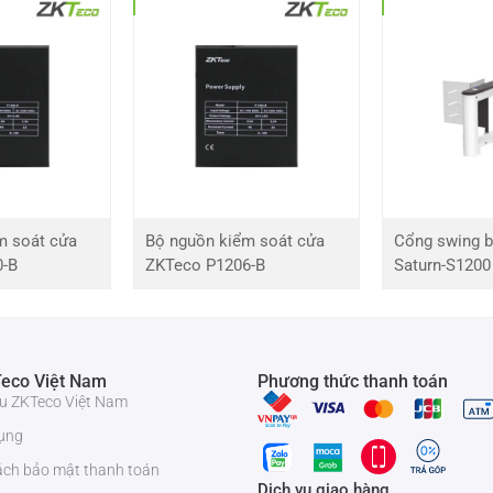
n nghiệp – cài đặt chỉ bằng cú nhấp chuột
h khóa 224 mới nhất
ấp
m soát cửa
Bộ nguồn kiểm soát cửa
Cổng swing b
0-B
ZKTeco P1206-B
Saturn-S1200
eco Việt Nam
Phương thức thanh toán
iệu ZKTeco Việt Nam
ụng
ách bảo mật thanh toán
Dịch vụ giao hàng