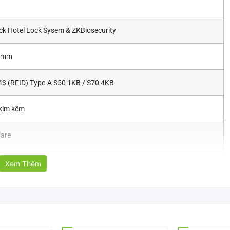
ck Hotel Lock Sysem & ZKBiosecurity
0 mm
3 (RFID) Type-A S50 1KB / S70 4KB
kim kẽm
fare
hốt
Xem Thêm
mỏng ZKTeco LH6500