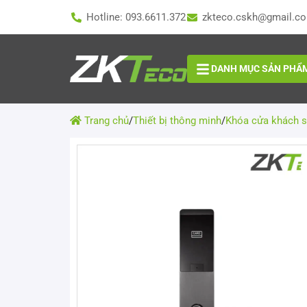
Hotline: 093.6611.372
zkteco.cskh@gmail.c
DANH MỤC SẢN PHẨ
Trang chủ
/
Thiết bị thông minh
/
Khóa cửa khách 