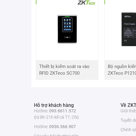
Với phần mềm quản lý khóa khách sạn chuyê
Đường truyền kiểm tra ghi lại các giao dịc
Cảnh báo bằng tiếng beep khi nguồn pin th
Thiết bị kiểm soát ra vào
Bộ nguồn kiể
RFID ZKTeco SC700
ZKTeco P121
Hỗ trợ khách hàng
Về ZKT
Hotline:
093.6611.372
Giới th
(từ 8h-21h kể cả T7, CN)
Tuyển d
Hotline:
0936.366.907
Chính s