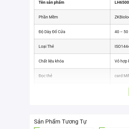
Tên sản phẩm
LH6500
Phần Mềm
ZKBiolo
Độ Dày Đố Cửa
40 – 5
Loại Thẻ
ISO1444
Chất liệu khóa
Vỏ hợp 
Đọc thẻ
card Mi
Mộng cửa tiêu chuẩn
Mỹ, 5 c
Đặc điểm khóa khách sạn siêu 
Thẻ công nghệ nâng cấp Mifare 13.56mhz
Sản Phẩm Tương Tự
Mortise tiêu chuẩn Hoa Kỳ với 5 chốt khoá