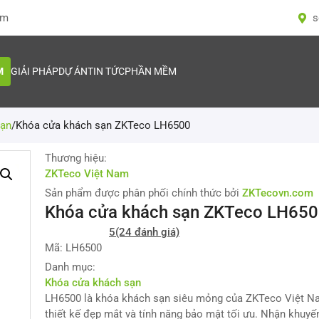
om
s
M
GIẢI PHÁP
DỰ ÁN
TIN TỨC
PHẦN MỀM
sạn
/
Khóa cửa khách sạn ZKTeco LH6500
Thương hiệu:
ZKTeco Việt Nam
Sản phẩm được phân phối chính thức bởi
ZKTecovn.com
Khóa cửa khách sạn ZKTeco LH65
5
(24 đánh giá)
Mã: LH6500
Danh mục:
Khóa cửa khách sạn
LH6500 là khóa khách sạn siêu mỏng của ZKTeco Việt N
thiết kế đẹp mắt và tính năng bảo mật tối ưu. Nhận khuyế