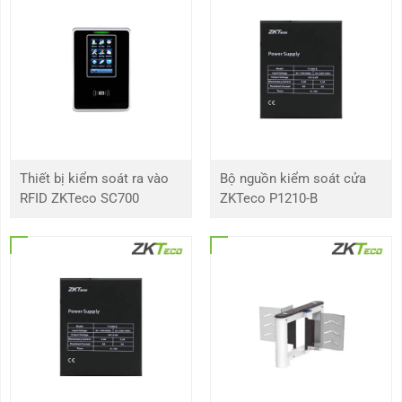
Đầu vào chuông
Tối đa 8 đầu vào
cửa
Đầu vào báo
Hỗ trợ 8 vùng cảm biến: khói, khí, PIR, cửa ra
động
vào, cửa sổ, hoảng loạn và lũ lụt
Phương pháp
Treo tường (trên bề mặt phẳng)
cài đặt
Thiết bị kiểm soát ra vào
Bộ nguồn kiểm soát cửa
RFID ZKTeco SC700
ZKTeco P1210-B
Môi trường ứng
Trong nhà
dụng
Kích thước
270 * 168 * 15(mm)
(Cao*Rộng*Sâu)
Nhiệt độ hoạt
-10°C đến 55°C
động
Nhiệt độ lưu trữ
-10°C đến +60°C