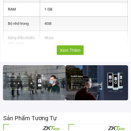
RAM
1 GB
Bộ nhớ trong
4GB
Bảng điều khiển
Nhựa
phía trước
Xem Thêm
Nguồn điện
PoE (IEEE802.3af) hoặc DC 12V / 2A
Nguồn điện dự
3W
phòng
Công suất định
10W
mức
Cổng Ethernet
1 x RJ45, 10/100 Mbps tự thích ứng
Sản Phẩm Tương Tự
RS485
1