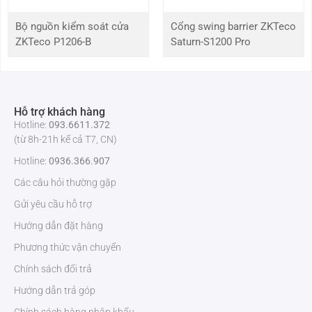
Độ ẩm hoạt
10% đến 90% (không ngưng tụ)
Bộ nguồn kiểm soát cửa
Cổng swing barrier ZKTeco
động
ZKTeco P1206-B
Saturn-S1200 Pro
Hiển thị
Trưng bày
Màn hình LCD TFT 10,1”
Hỗ trợ khách hàng
Hotline:
093.6611.372
Màn hình
Màn hình cảm ứng điện dung
(từ 8h-21h kể cả T7, CN)
Hotline:
0936.366.907
Độ phân giải
1024 x 600
Các câu hỏi thường gặp
Gửi yêu cầu hỗ trợ
Âm thanh
Hướng dẫn đặt hàng
Bộ giải mã âm
G.711
Phương thức vận chuyển
thanh
Chính sách đổi trả
Hủy tiếng vang
Hỗ trợ
Hướng dẫn trả góp