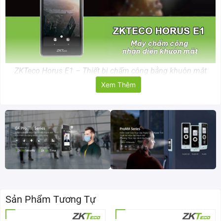
ZKTeco Horus E1 – Thiết bị chấm công bằng khuôn mặt
Xem Thêm
Thông số kỹ thuật của máy chấm công Horus E1
Mã sản phẩm
Horus E1
Hệ điều hành
Android 7.0
Camera
2MP Dual Camera
Màn hình
720 * 1280, IPS LCD cảm ứng
Sản Phẩm Tương Tự
Bộ nhớ
2G RAM / 16G ROM