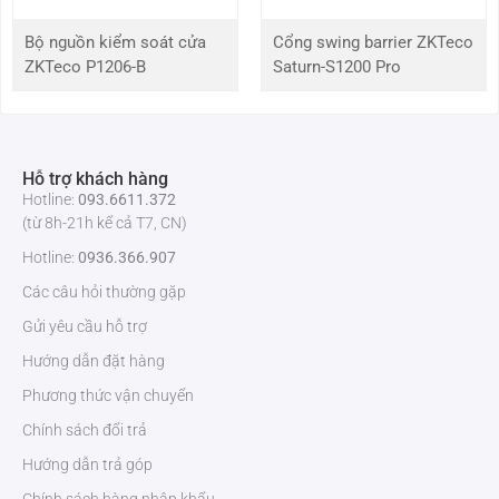
Cài đặt
Treo tường
Bộ nguồn kiểm soát cửa
Cổng swing barrier ZKTeco
ZKTeco P1206-B
Saturn-S1200 Pro
Phần mềm hỗ
ZKBioSecurity & BioTime8.0
trợ
Kích thước
158 x 74 x 15.6 mm
Hỗ trợ khách hàng
Hotline:
093.6611.372
(từ 8h-21h kể cả T7, CN)
Tiêu chuẩn
CE, FCC, RoHS
Hotline:
0936.366.907
Ưu điểm nổi bật của ZKTeco Horus E1
Các câu hỏi thường gặp
Công nghệ nhận diện khuôn mặt tiên tiến: Quét nhanh, chính
Gửi yêu cầu hỗ trợ
xác
Hướng dẫn đặt hàng
Camera kép 2MP Dual chất lượng cao nhận diện chính xác
trong nhiều điều kiện ánh sáng.
Phương thức vận chuyển
Hỗ trợ tới 6.000 khuôn mặt (tùy chọn 10.000).
Chính sách đổi trả
Màn hình cảm ứng dễ sử dụng, thao tác đơn giản như
smartphone.
Hướng dẫn trả góp
Kết nối đa dạng hỗ trợ Wi-Fi và TCP/IP, dễ dàng tích hợp vào