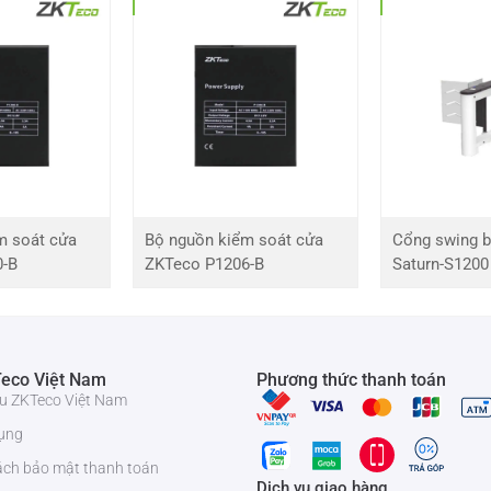
 ZKTeco MB100-VL kiểm soát thông minh
 chấm công ZKTeco MB100-VL
Thông số cụ thể
MB100-VL
m soát cửa
Bộ nguồn kiểm soát cửa
Cổng swing b
0-B
ZKTeco P1206-B
Saturn-S1200
ZKTeco
Visible Light
eco Việt Nam
Phương thức thanh toán
500
iệu ZKTeco Việt Nam
ụng
100
ách bảo mật thanh toán
Dịch vụ giao hàng