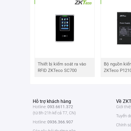
Máy chấm công khuôn mặt
Bảng thông số kỹ thuật thiết bị
Tiêu chí kỹ thuật
Mã sản phẩm
Thiết bị kiểm soát ra vào
Bộ nguồn kiể
RFID ZKTeco SC700
ZKTeco P121
Thương hiệu
Công nghệ nhận dạng
Hỗ trợ khách hàng
Về ZKT
Dung lượng vân tay
Hotline:
093.6611.372
Giới th
(từ 8h-21h kể cả T7, CN)
Tuyển d
Dung lượng khuôn mặt
Hotline:
0936.366.907
Chính s