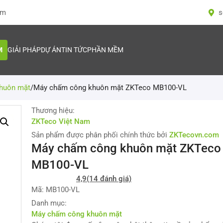
om
s
M
GIẢI PHÁP
DỰ ÁN
TIN TỨC
PHẦN MỀM
huôn mặt
/
Máy chấm công khuôn mặt ZKTeco MB100-VL
Thương hiệu:
ZKTeco Việt Nam
Sản phẩm được phân phối chính thức bởi
ZKTecovn.com
Máy chấm công khuôn mặt ZKTeco
MB100-VL
4,9
(14 đánh giá)
Mã: MB100-VL
Danh mục:
Máy chấm công khuôn mặt