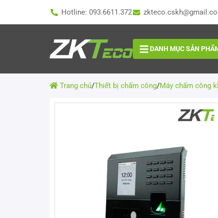
Hotline: 093.6611.372
zkteco.cskh@gmail.c
DANH MỤC SẢN PHẨ
Trang chủ
/
Thiết bị chấm công
/
Máy chấm công k