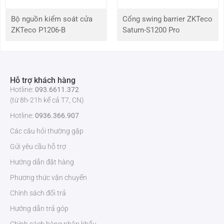
Wiegand , Hộp chuyển tiếp bảo mật
Bộ nguồn kiểm soát cửa
Cổng swing barrier ZKTeco
ZKTeco P1206-B
Saturn-S1200 Pro
Giao diện
Ngõ ra Relay Lock, ngõ ra cảnh báo / ngõ vào phụ,
chức năng
ngõ ra / Bộ cảm biến Cửa
Kiểm soát
Khóa Rơ le đầu ra, Alarm Output / phụ Input, Exit nút
truy cập
/Door Sensor, Doorbell Output
Hỗ trợ khách hàng
Hotline:
093.6611.372
Thuật toán
ZKVein v3.0 ZKFinger v10.0 Algorithms
(từ 8h-21h kể cả T7, CN)
vân tay
Hotline:
0936.366.907
Các câu hỏi thường gặp
Phần mềm
ZKBioSecurity
Gửi yêu cầu hỗ trợ
Nguồn điện
12V DC, Draw < 500 mA
Hướng dẫn đặt hàng
Phương thức vận chuyển
Nhiệt độ
-10 ° C ~ 50 ° C
hoạt động
Chính sách đổi trả
Hướng dẫn trả góp
Kích thước
190,8 × 85 × 103 mm