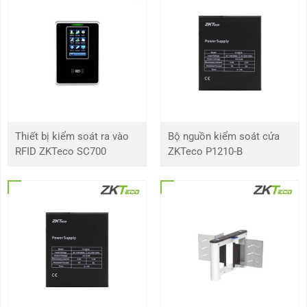
Màn hình
2,8 inch TFT-LCD
Quản lý
4.000 vân tay / 10.000 thẻ 25KHz EM đọc / IC đọc
(Tùy chọn)
Quản lý
2.000 (1: N) / 4.000 (1: 1)
khuôn mặt
Bộ nhớ
100.000 sự kiện
Thiết bị kiểm soát ra vào
Bộ nguồn kiểm soát cửa
RFID ZKTeco SC700
ZKTeco P1210-B
Dung lượng
4.000 ảnh người dùng và 2.000 ảnh sự kiện
ảnh
Phần cứng
Bộ vi xử lý lõi kép 1.2GHz, bộ nhớ 128MB RAM /
256MB Flash
Bộ cảm biến vân tay SilkID|
Màn hình cảm ứng 2,8 inch TFT-LCD
Đầu đọc EM / Bộ đọc EMF 125KHz (tùy chọn)
Âm thanh và chỉ thị Hi-Fi
Kết nối
TCP/ IP, RS485, Máy chủ USB , Đầu vào / Đầu ra