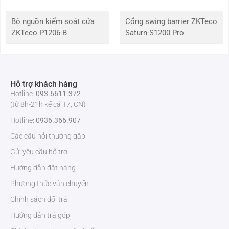
Đèn LED bổ sung có thể điều chỉnh
Bộ nguồn kiểm soát cửa
Cổng swing barrier ZKTeco
ZKTeco P1206-B
Saturn-S1200 Pro
Cổng giao tiếp
TCP/IP, WiFi (Tùy chọn), Wiegand input / output,
RS485
Giao diện kiểm
Khóa điện bên thứ 3, Cảm biến cửa, nút Exit,
soát truy cập
Báo động đầu ra, phụ trợ đầu vào
Hỗ trợ khách hàng
Hotline:
093.6611.372
(từ 8h-21h kể cả T7, CN)
Tính năng tùy
Thẻ 13.56MHz IC
chọn
Hotline:
0936.366.907
Các câu hỏi thường gặp
Tốc độ nhận
≤1s
diện khuôn mặt
Gửi yêu cầu hỗ trợ
Hướng dẫn đặt hàng
Thuật toán sinh
ZKFace V5.8 & ZKFinger V10.0
trắc học
Phương thức vận chuyển
Chính sách đổi trả
Nguồn
12V 3A
Hướng dẫn trả góp