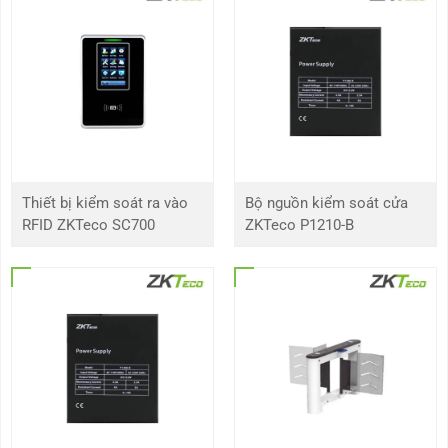
Dung lượng
6,000
khuôn mặt
Dung lượng vân
6,000 (Tiêu chuẩn); 10,000 (Tùy chọn)
tay
Dung lượng thẻ
10,000
Thiết bị kiểm soát ra vào
Bộ nguồn kiểm soát cửa
RFID ZKTeco SC700
ZKTeco P1210-B
Giao dịch
200,000
Hệ điều hành
Linux
Phần cứng
CPU 900MHz lõi kép
Thẻ nhớ 512MB RAM / 8G Flash
2MP WDR Low Light Camera