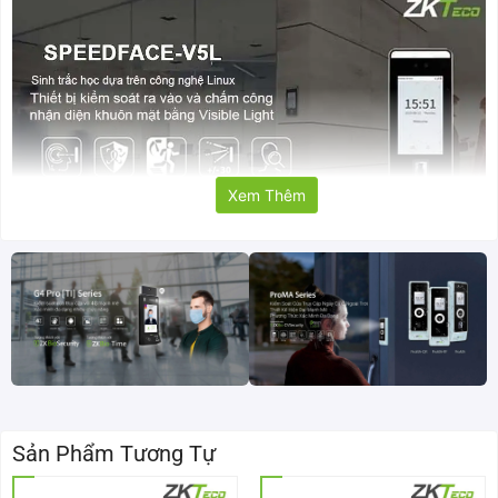
Xem Thêm
Thiết bị chấm công kiểm soát ra vào bằng khuôn mặt
ZKTeco SpeedFace V5L
Thông số kỹ thuật chi tiết máy chấm công ZKTeco
SpeedFace-V5L
Mã sản phẩm
SpeedFace-V5L
Sản Phẩm Tương Tự
Màn hình
Cảm ứng 5-inch