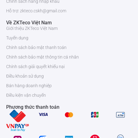
Chính sách hàng nhập khẩu
Kích thước
91.93*202.93*21.5mm
(W*H*D)
Hỗ trợ: zkteco.cskh@gmail.com
Về ZKTeco Việt Nam
Phần mềm hỗ
ZKBioAccess
Giới thiệu ZKTeco Việt Nam
trợ
Tuyển dụng
Đặc điểm nổi bật của thiết bị kiểm soát ra vào
Chính sách bảo mật thanh toán
SpeedFace-V5L
Chính sách bảo mật thông tin cá nhân
Máy chấm công kiểm soát cửa ZKTeco SpeedFace-V5L
sở hữu
Chính sách giải quyết khiếu nại
nhiều tính năng vượt trội, đáp ứng nhu cầu chấm công và kiểm soát
ra vào của các doanh nghiệp:
Điều khoản sử dụng
Công nghệ nhận diện khuôn mặt ánh sáng khả kiến tiên
Bán hàng doanh nghiệp
tiến
Điều kiện vận chuyển
Thiết bị sử dụng thuật toán Enhanced Visible Light Facial
Recognition, giúp tăng độ chính xác khi nhận diện khuôn mặt và hạn
Phương thức thanh toán
chế tình trạng chấm công hộ.
Tốc độ nhận diện cực nhanh
Máy có tốc độ xác thực khuôn mặt chỉ ≤ 1 giây, hỗ trợ nhận diện