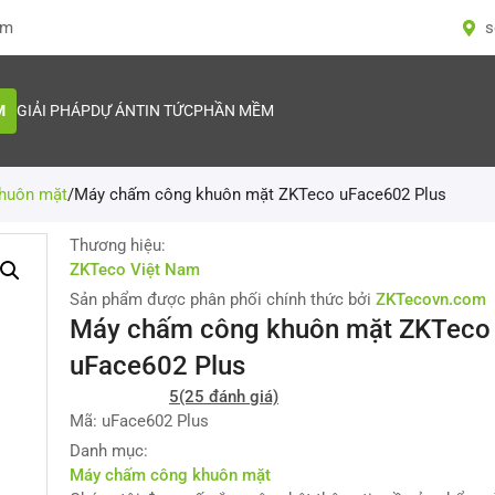
om
s
M
GIẢI PHÁP
DỰ ÁN
TIN TỨC
PHẦN MỀM
huôn mặt
/
Máy chấm công khuôn mặt ZKTeco uFace602 Plus
Thương hiệu:
ZKTeco Việt Nam
Sản phẩm được phân phối chính thức bởi
ZKTecovn.com
Máy chấm công khuôn mặt ZKTeco
uFace602 Plus
5
(25 đánh giá)
Mã: uFace602 Plus
Danh mục:
Máy chấm công khuôn mặt