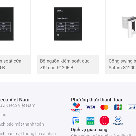
m soát cửa
Bộ nguồn kiểm soát cửa
Cổng swing b
0-B
ZKTeco P1206-B
Saturn-S1200
Fi (Tùy chọn), 3G (Tùy chọn)
 người dùng 9 chữ số, Phương pháp xác minh nhiều lần, Kiểm soát
eco Việt Nam
Phương thức thanh toán
iệu ZKTeco Việt Nam
ứ 3, Cảm biến cửa, Nút thoát, Báo động
ụng
ách bảo mật thanh toán
Dịch vụ giao hàng
ách bảo mật thông tin cá nhân