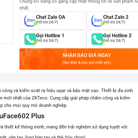
Chúng tôi đang cố gắng cập nhật thông tin về sản phẩm 
nhất.
Chat Zalo OA
Chat Zalo 2
(Hỗ trợ 24/7)
(Hỗ trợ 24/7)
Gọi Hotline 1
Gọi Hotline 2
(Hỗ trợ 24/7)
(Hỗ trợ 24/7)
NHẬN BÁO GIÁ NGAY
(Gọi điện & báo giá miễn phí)
 công và kiểm soát ra hiệu uqar và bảo mật cao. Thiết bị đa sinh
oán mới nhất của ZKTeco. Cung cấp giải pháp chấm công và kiểm
 hợp cho mọi quy mô doanh nghiệp.
 uFace602 Plus
à thiết kế thông minh, mang đến trải nghiệm sử dụng tuyệt vời:
t, vân tay, lòng bàn tay và thẻ (tùy chọn).