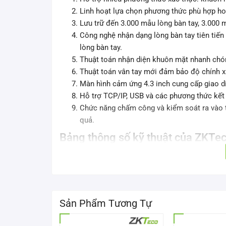
Linh hoạt lựa chọn phương thức phù hợp h
Lưu trữ đến 3.000 mẫu lòng bàn tay, 3.000 
Công nghệ nhận dạng lòng bàn tay tiên tiến 
lòng bàn tay.
Thuật toán nhận diện khuôn mặt nhanh chón
Thuật toán vân tay mới đảm bảo độ chính xá
Màn hình cảm ứng 4.3 inch cung cấp giao diệ
Hỗ trợ TCP/IP, USB và các phương thức kết 
Chức năng chấm công và kiểm soát ra vào to
quả.
Bảng thông số kỹ thuật của ZKTe
Model
uFace602 Plus
Màn Hình
Màn hình cảm ứng 4,
Sản Phẩm Tương Tự
Dung Lượng Khuôn Mặt
3.000