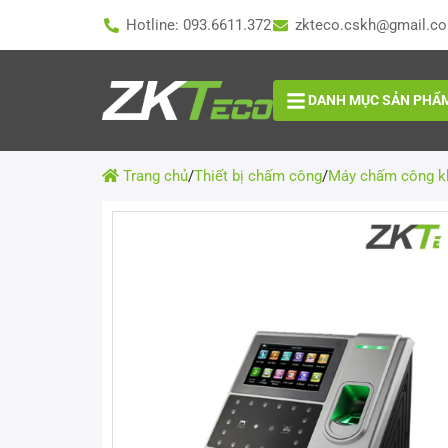
Hotline: 093.6611.372
zkteco.cskh@gmail.c
DANH MỤC SẢN PHẨ
Trang chủ
/
Thiết bị chấm công
/
Máy chấm công k