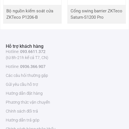
điện.
Hỗ trợ cổng kết nối qua TCP/IP và giao tiếp qua RS232/485 để
Bộ nguồn kiểm soát cửa
Cổng swing barrier ZKTeco
liên kết với máy tính và truyền thông tin.
ZKTeco P1206-B
Saturn-S1200 Pro
Hỗ trợ khách hàng
Hotline:
093.6611.372
(từ 8h-21h kể cả T7, CN)
Hotline:
0936.366.907
Các câu hỏi thường gặp
Gửi yêu cầu hỗ trợ
Hướng dẫn đặt hàng
Phương thức vận chuyển
Chính sách đổi trả
Hướng dẫn trả góp