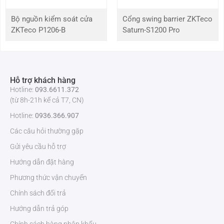
tiết kiệm thời gian chờ đợi
Hoạt động như 1 đầu đọc vân tay qua cổng wiegand kết nối
Bộ nguồn kiểm soát cửa
Cổng swing barrier ZKTeco
với các thiết bị khác
ZKTeco P1206-B
Saturn-S1200 Pro
Ưu điểm của máy chấm công vân tay MA500
Tính năng Anti-passback giúp nâng cao mức độ an ninh, ngăn
chặn tình trạng truy cập trái phép.
Hỗ trợ khách hàng
Thiết kế bàn phím có đèn nền và thân máy bọc kim loại chắc
Hotline:
093.6611.372
chắn, tăng tính thẩm mỹ và độ bền.
(từ 8h-21h kể cả T7, CN)
Báo động tự động khi phát hiện thiết bị bị tháo rời tăng cường
Hotline:
0936.366.907
an ninh cho đơn vi sử dụng.
Các câu hỏi thường gặp
Tương thích rộng: Tương thích với các thiết bị như khóa cửa,
cảm biến, nút exit, hệ thống cảnh báo
Gửi yêu cầu hỗ trợ
Hướng dẫn đặt hàng
Phương thức vận chuyển
Chính sách đổi trả
Hướng dẫn trả góp