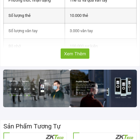
Phương thức nhận dạng
Thẻ từ và qua vân tay
Số lượng thẻ
10.000 thẻ
Số lượng vân tay
3.000 vân tay
Bộ nhớ
100.000 sự kiện
Xem Thêm
Kết nối thông qua
Cổng USB host, cổng TCP/IP
Mỗi lượt chấm công
1 giây
Nhiệt độ hoạt động
0ºC – 45ºC
Độ ẩm
20 – 80 % RH
Nguồn
12 VDC, 400mA
Sản Phẩm Tương Tự
Kích thước
73 x 148 x 34.5 mm