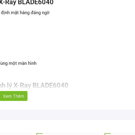
ý X-Ray BLADE6040
ác định mặt hàng đáng ngờ
n cùng một màn hình
ành lý X-Ray BLADE6040
Xem Thêm
610 * 420 mm
0,20 m / giây. ~ 0,40 m / giây