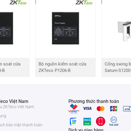
tối đa 200 kg (phân bổ đều)
Ngang Φ1,0mm / Dọc ngang lΦ2,0mm
38mm đảm bảo; 40mm điển hình
38AWG đảm bảo; 40AWG điển hình
m soát cửa
Bộ nguồn kiểm soát cửa
Cổng swing b
0-B
ZKTeco P1206-B
Saturn-S1200
Đúng
3
1990 * 970 * 1320 mm
eco Việt Nam
Phương thức thanh toán
iệu ZKTeco Việt Nam
2100 * 1200 * 1600 mm
ụng
ách bảo mật thanh toán
Dịch vụ giao hàng
750 kg