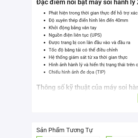
Đặc điểm nổi bật máy soi hành l
Phát hiện trong thời gian thực để hỗ trợ x
Độ xuyên thép điển hình lên đến 40mm
Khởi động bằng vân tay
Nguồn điện liên tục (UPS)
Được trang bị con lăn đầu vào và đầu ra
Tốc độ băng tải có thể điều chỉnh
Hệ thống giám sát từ xa thời gian thực
Hình ảnh hành lý và hiển thị trạng thái trê
Chiếu hình ảnh đe dọa (TIP)
Thông số kỹ thuật của máy soi h
Đặc điểm kỹ thuật
Kích thước đường hầm (W * H)
Sản Phẩm Tương Tự
Tốc độ băng tải