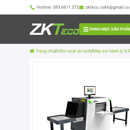
Hotline: 093.6611.372
zkteco.cskh@gmail.c
DANH MỤC SẢN PHẨ
Trang chủ
/
Kiểm soát an ninh
/
Máy soi hành lý X-