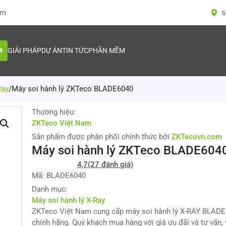
om
s
M
GIẢI PHÁP
DỰ ÁN
TIN TỨC
PHẦN MỀM
Ray
/
Máy soi hành lý ZKTeco BLADE6040
Thương hiệu:
ZKTeco Việt Nam
Sản phẩm được phân phối chính thức bởi
ZKTecovn.com
Máy soi hành lý ZKTeco BLADE604
4,7
(27 đánh giá)
Mã: BLADE6040
Danh mục:
Máy soi hành lý X-Ray
ZKTeco Việt Nam cung cấp máy soi hành lý X-RAY BLAD
chính hãng. Quý khách mua hàng với giá ưu đãi và tư vấn, 