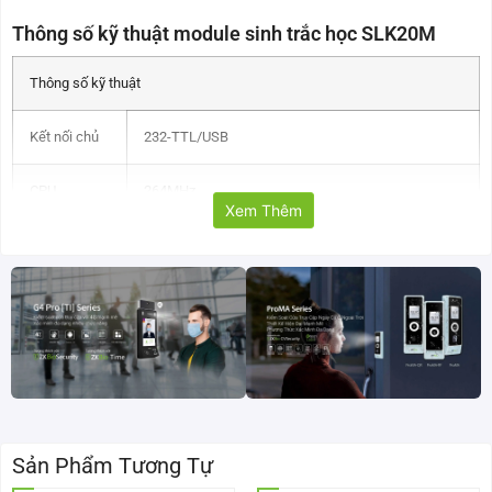
Thông số kỹ thuật module sinh trắc học SLK20M
Thông số kỹ thuật
Kết nối chủ
232-TTL/USB
CPU
264MHz
Xem Thêm
Bộ nhớ flash
32 MB
Kích cỡ mẫu
<2048 Bytes
Dung lượng
2,000
vân tay
Tùy chọn
Quang học
cảm biến
Sản Phẩm Tương Tự