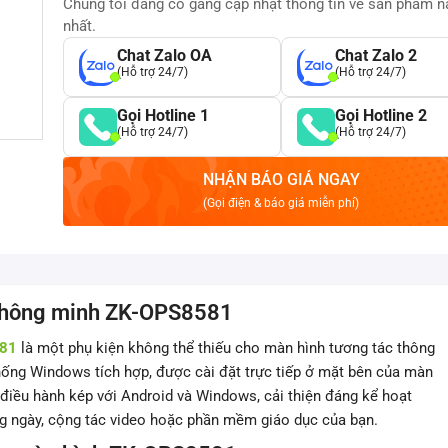
Chúng tôi đang cố gắng cập nhật thông tin về sản phẩm 
nhất.
Chat Zalo OA
Chat Zalo 2
(Hỗ trợ 24/7)
(Hỗ trợ 24/7)
Gọi Hotline 1
Gọi Hotline 2
(Hỗ trợ 24/7)
(Hỗ trợ 24/7)
NHẬN BÁO GIÁ NGAY
(Gọi điện & báo giá miễn phí)
 thông minh ZK-OPS8581
581
là một phụ kiện không thể thiếu cho màn hình tương tác thông
hống Windows tích hợp, được cài đặt trực tiếp ở mặt bên của màn
điều hành kép với Android và Windows, cải thiện đáng kể hoạt
ng ngày, cộng tác video hoặc phần mềm giáo dục của bạn.