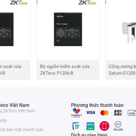
hân phối
module OPS cho màn hình ZK-OPS8581
tại thị trường
6611.372 để được tư vấn. Và hỗ trợ tốt nhất về những dịch vụ liên
m soát cửa
Bộ nguồn kiểm soát cửa
Cổng swing b
0-B
ZKTeco P1206-B
Saturn-S1200
eco Việt Nam
Phương thức thanh toán
iệu ZKTeco Việt Nam
ụng
ách bảo mật thanh toán
Dịch vụ giao hàng