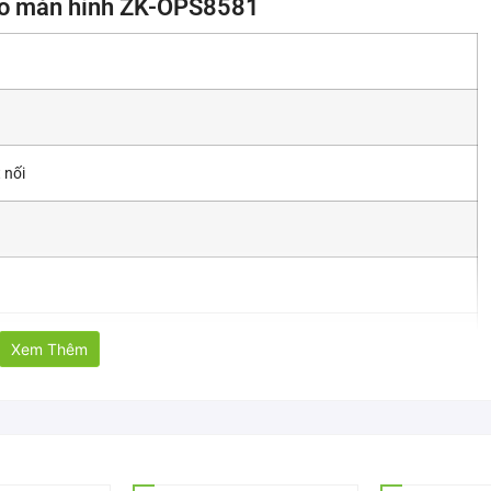
ho màn hình ZK-OPS8581
 nối
Xem Thêm
 thông minh cho dòng sản phẩm của ZKTeco
ô-đun phải rút dây nguồn của máy.