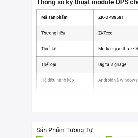
Thông số kỹ thuật module OPS c
Mã sản phẩm
ZK-OPS8581
Thương hiệu
ZKTeco
Thiết kế
Module giao thức kết
Thể loại
Digital signage
Hệ điều hành kép
Android và Windows
Màu sắc
Đen
Phụ kiện hỗ trợ
Màn hình tương tác
Lưu ý
Khi lắp hoặc tháo m
Sản Phẩm Tương Tự