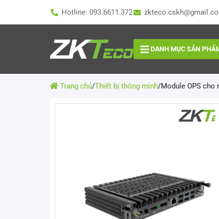
Hotline: 093.6611.372
zkteco.cskh@gmail.c
DANH MỤC SẢN PHẨ
Trang chủ
/
Thiết bị thông minh
/
Module OPS cho 