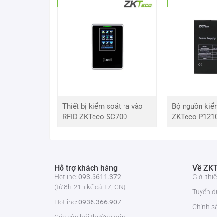
ZKTeco Việt Nam
là đơn vị duy nhất trong việc p
Việt Nam. Liên hệ với chúng tôi qua hotline: 093.
quan đến sản phẩm.
Thiết bị kiểm soát ra vào
Bộ nguồn kiể
RFID ZKTeco SC700
ZKTeco P121
Hỗ trợ khách hàng
Về ZKT
Hotline:
093.6611.372
Giới th
(từ 8h-21h kể cả T7, CN)
Tuyển d
Hotline:
0936.366.907
Chính s