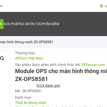
om
s
M
GIẢI PHÁP
DỰ ÁN
TIN TỨC
PHẦN MỀM
màn hình thông minh ZK-OPS8581
Thương hiệu:
ZKTeco Việt Nam
Sản phẩm được phân phối chính thức bởi
ZKTecovn.com
Module OPS cho màn hình thông m
ZK-OPS8581
5
(24 đánh giá)
Mã: ZK-OPS8581
Danh mục:
Thiết bị thông minh