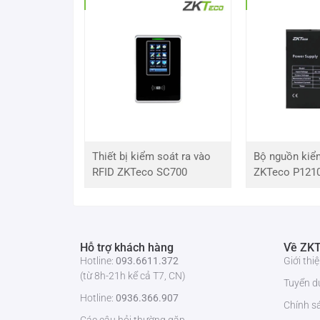
Sản phẩm
thẻ cứng ZKTeco RFTag2
được phân ph
bảo hành và hỗ trợ kỹ thuật tốt nhất.
Thiết bị kiểm soát ra vào
Bộ nguồn kiể
RFID ZKTeco SC700
ZKTeco P121
Hỗ trợ khách hàng
Về ZKT
Hotline:
093.6611.372
Giới th
(từ 8h-21h kể cả T7, CN)
Tuyển d
Hotline:
0936.366.907
Chính s