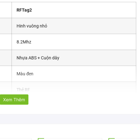
RFTag2
Hinh vuông nhỏ
8.2Mhz
Nhựa ABS + Cuộn dây
Màu đen
Thẻ RF
Xem Thêm
48 x 42 mm
55 x 40 x 13 cm
9.8kg/ctn