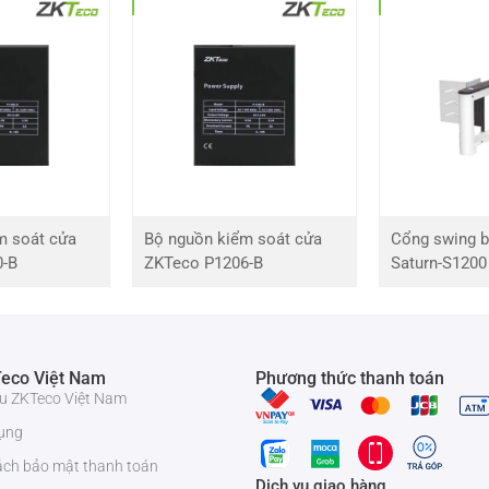
ối chính hãng bởi
ZKTeco Việt Nam
, đảm bảo chất lượng, dịch vụ
m soát cửa
Bộ nguồn kiểm soát cửa
Cổng swing b
0-B
ZKTeco P1206-B
Saturn-S1200
eco Việt Nam
Phương thức thanh toán
iệu ZKTeco Việt Nam
ụng
ách bảo mật thanh toán
Dịch vụ giao hàng