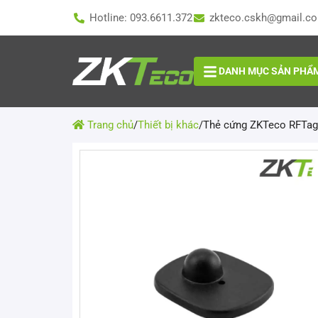
Hotline: 093.6611.372
zkteco.cskh@gmail.c
DANH MỤC SẢN PHẨ
Trang chủ
/
Thiết bị khác
/
Thẻ cứng ZKTeco RFTa