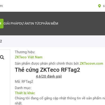
om
s
M
GIẢI PHÁP
DỰ ÁN
TIN TỨC
PHẦN MỀM
g2
Thương hiệu:
ZKTeco Việt Nam
Sản phẩm được phân phối chính thức bởi
ZKTecovn.com
Thẻ cứng ZKTeco RFTag2
4,6
(20 đánh giá)
Mã: RFTag2
Danh mục:
Thiết bị khác
Chúng tôi đang cố gắng cập nhật thông tin về sản phẩm 
nhất.