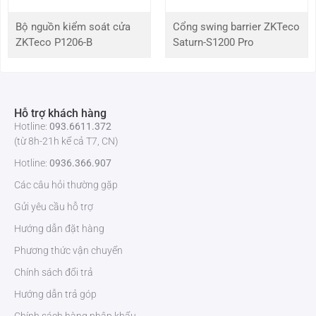
Kích thước
290*290mm*1200mm
Bộ nguồn kiểm soát cửa
Cổng swing barrier ZKTeco
Điều kiện môi trường
Độ ẩm: 0%~90%
ZKTeco P1206-B
Saturn-S1200 Pro
Nhiệt độ: 5C°~ 40C°
Tuổi thọ
10 năm
Hỗ trợ khách hàng
Hotline:
093.6611.372
Cài đặt mặc định của
+ Đo cổ tay: 750KΩ~10MΩ
(từ 8h-21h kể cả T7, CN)
nhà sản xuất
Hotline:
0936.366.907
+ Giày tĩnh điện: 100KΩ~100MΩ
Các câu hỏi thường gặp
Gửi yêu cầu hỗ trợ
Đo giày tĩnh điện
+ Phạm vi kiểm tra: 750KΩ – 100MΩ. Độ
chính xác: ±5%
Hướng dẫn đặt hàng
Phương thức vận chuyển
+ Các thông số có thể tùy chỉnh
Chính sách đổi trả
Dây đeo cổ tay
+ Phạm vi kiểm tra: 750KΩ – 10MΩ. Độ
Hướng dẫn trả góp
chính xác: ±5%