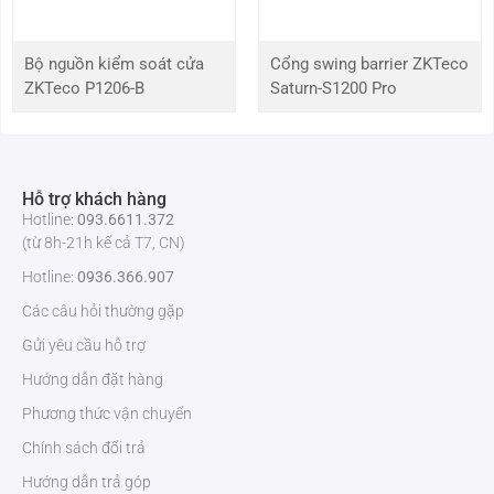
Tính năng nổi bật của thiết bị kiểm tra gầm xe ZK-
VSCN200
Bộ nguồn kiểm soát cửa
Cổng swing barrier ZKTeco
ZKTeco P1206-B
Saturn-S1200 Pro
Máy ảnh kỹ thuật số độ phân giải cao tự động giúp nhận biết
hiệu quả và rất dễ dàng
Chụp toàn bộ hình ảnh toàn bộ gầm của các phương tiện cơ
giới
Quyền truy cập bảng điều khiển linh hoạt
Hỗ trợ khách hàng
IPC đáng tin cậy
Hotline:
093.6611.372
Giám sát theo thông tin thực và thời gian thực
(từ 8h-21h kể cả T7, CN)
Chịu được tải trọng lớn của các xe trong tải lớn
Hotline:
0936.366.907
Chịu được mọi điều kiện khí hậu khắc nghiệt nhấtư
Tích hợp với hệ thống kiểm soát an ninh như: nhận dạng sinh
Các câu hỏi thường gặp
trắc học, RFID Reader, sát thủng lốp.
Gửi yêu cầu hỗ trợ
Hướng dẫn đặt hàng
Phương thức vận chuyển
Chính sách đổi trả
Hướng dẫn trả góp