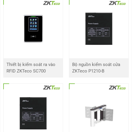
Kích thước máy quét
1100mm * 280mm * 205mm
Trọng lượng gói
140kg + 51kg ( Hộp phân phối ) + 90kg
(Bàn điều khiển )
Kích thước gói
1300mm x 450mm x 480mm
700mm x 400mm x 1200mm (Hộp phân
phối)
800mm x 750mm x 1560mm (Bàn điều
Thiết bị kiểm soát ra vào
Bộ nguồn kiểm soát cửa
khiển)
RFID ZKTeco SC700
ZKTeco P1210-B
Lưu trữ
Đĩa cứng 1TB
Điện áp hoạt động
AC 220 V / 110v , 50-60HZ
Camera giám sát
Camera HD 2MP
Phần mềm
ZKBio SIS