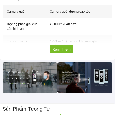
Camera quét
Camera quét đường cao tốc
Dọc độ phân giải của
> 6000 * 2048 pixel
các hình ảnh
Tốc độ của xe
1-60km / h ( Tốc độ khuyến nghị :
≤30km / h)
Xem Thêm
Hiệu quả lĩnh vực của
Ít hơn 170 °
view (FOV)
Đèn phụ
320W
Trọng lượng công suất
50T
Không thấm nước cấp
IP68
Sản Phẩm Tương Tự
Trọng lượng máy quét
105kg