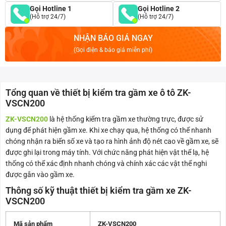
Gọi Hotline 1
Gọi Hotline 2
(Hỗ trợ 24/7)
(Hỗ trợ 24/7)
NHẬN BÁO GIÁ NGAY
(Gọi điện & báo giá miễn phí)
Tổng quan về thiết bị kiểm tra gầm xe ô tô ZK-
VSCN200
ZK-VSCN200
là hệ thống kiểm tra gầm xe thường trực, được sử
dụng để phát hiện gầm xe. Khi xe chạy qua, hệ thống có thể nhanh
chóng nhận ra biển số xe và tạo ra hình ảnh độ nét cao về gầm xe, sẽ
được ghi lại trong máy tính. Với chức năng phát hiện vật thể lạ, hệ
thống có thể xác định nhanh chóng và chính xác các vật thể nghi
được gắn vào gầm xe.
Thông số kỹ thuật thiết bị kiểm tra gầm xe ZK-
VSCN200
Mã sản phẩm
ZK-VSCN200