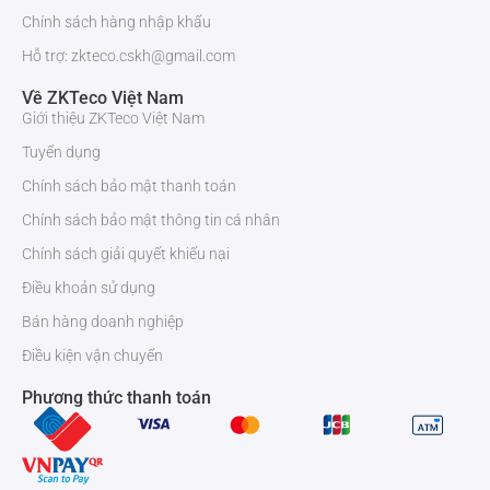
Chính sách hàng nhập khẩu
Hỗ trợ: zkteco.cskh@gmail.com
Về ZKTeco Việt Nam
Giới thiệu ZKTeco Việt Nam
Tuyển dụng
Chính sách bảo mật thanh toán
Chính sách bảo mật thông tin cá nhân
Chính sách giải quyết khiếu nại
Điều khoản sử dụng
Bán hàng doanh nghiệp
Điều kiện vận chuyển
Thiết bị kiểm tra gầm xe ô tô ZK-VSCN200
Phương thức thanh toán
Ngoài ra để biết thêm thông tin chi tiết về sản phẩm
ZK-VSCN200
cũng như liên hệ mua hàng. Xin quý khách hàng có thể gọi cho
chúng tôi theo số Hotline 0936611372 để được hỗ trợ tốt nhất.