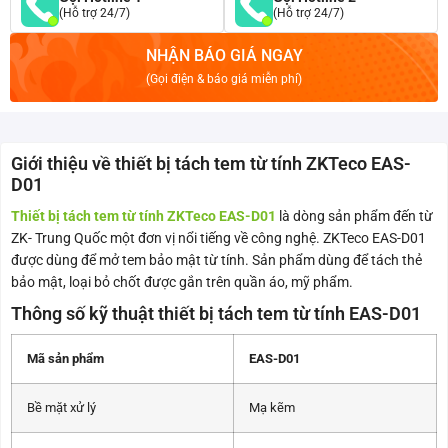
(Hỗ trợ 24/7)
(Hỗ trợ 24/7)
NHẬN BÁO GIÁ NGAY
(Gọi điện & báo giá miễn phí)
Giới thiệu về thiết bị tách tem từ tính ZKTeco EAS-
D01
Thiết bị tách tem từ tính ZKTeco EAS-D01
là dòng sản phẩm đến từ
ZK- Trung Quốc một đơn vị nổi tiếng về công nghệ. ZKTeco EAS-D01
được dùng để mở tem bảo mật từ tính. Sản phẩm dùng để tách thẻ
bảo mật, loại bỏ chốt được gắn trên quần áo, mỹ phẩm.
Thông số kỹ thuật thiết bị tách tem từ tính EAS-D01
Mã sản phẩm
EAS-D01
Bề mặt xử lý
Mạ kẽm