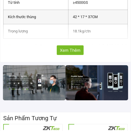
Từ tính
≥4500GS
Kích thước thùng
42 * 17 * 37CM
Trọng lượng
18.1kg/ctn
ZKTeco Việt Nam
là đơn vị duy nhất trong việc phân phối
thiết bị tách
Xem Thêm
tem từ tính EAS-D01
tại thị trường Việt Nam. Liên hệ với chúng tôi
qua hotline: 093.6611.372 để được tư vấn. Và hỗ trợ tốt nhất về
những dịch vụ liên quan đến sản phẩm.
Sản Phẩm Tương Tự